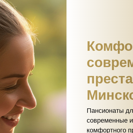
Комфо
совре
прест
Минск
Пансионаты д
современные и
комфортного п