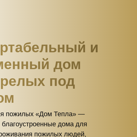
ртабельный и
менный дом
арелых под
ом
ля пожилых «Дом Тепла» —
 благоустроенные дома для
роживания пожилых людей,